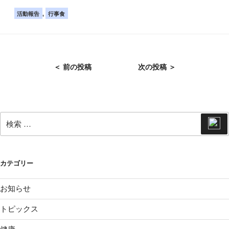
カ
活動報告
,
行事食
テ
ゴ
リ
ー
投
＜ 前の投稿
次の投稿 ＞
稿
ナ
ビ
ゲ
検
検
索
索:
ー
シ
ョ
カテゴリー
ン
お知らせ
トピックス