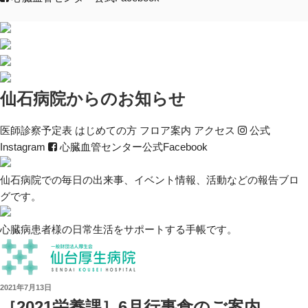
仙石病院からのお知らせ
医師診察予定表
はじめて
の方
フロア案内
アクセス
公式
Instagram
心臓血管センター公式Facebook
仙石病院での毎日の出来事、イベント情報、活動などの報告ブロ
グです。
心臓病患者様の日常生活をサポートする手帳です。
投
2021年7月13日
稿
［2021栄養課］6月行事食のご案内