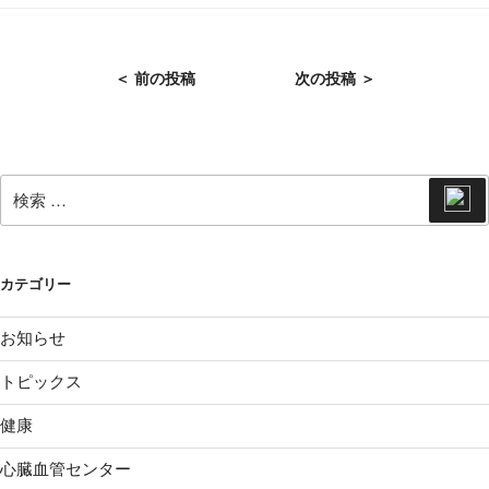
ゴ
リ
ー
投
＜ 前の投稿
次の投稿 ＞
稿
ナ
ビ
ゲ
検
検
索
索:
ー
シ
ョ
カテゴリー
ン
お知らせ
トピックス
健康
心臓血管センター