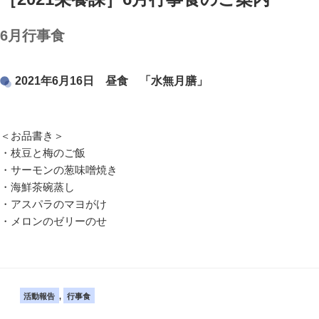
日:
6月行事食
2021年6月16日 昼食 「水無月膳」
＜お品書き＞
・枝豆と梅のご飯
・サーモンの葱味噌焼き
・海鮮茶碗蒸し
・アスパラのマヨがけ
・メロンのゼリーのせ
カ
活動報告
,
行事食
テ