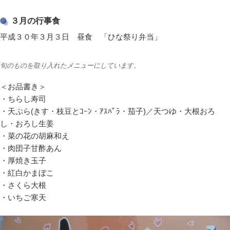
３月の行事食
平成３０年３月３日 昼食 「ひな祭り弁当」
旬のものを取り入れたメニューにしています。
＜お品書き＞
・ちらし寿司
・天ぷら(きす・枝豆とｺｰﾝ・ｱｽﾊﾟﾗ・茄子)／天つゆ・大根おろ
し・おろし生姜
・菜の花の胡麻和え
・肉団子甘酢あん
・厚焼き玉子
・紅白かまぼこ
・さくら大根
・いちご寒天