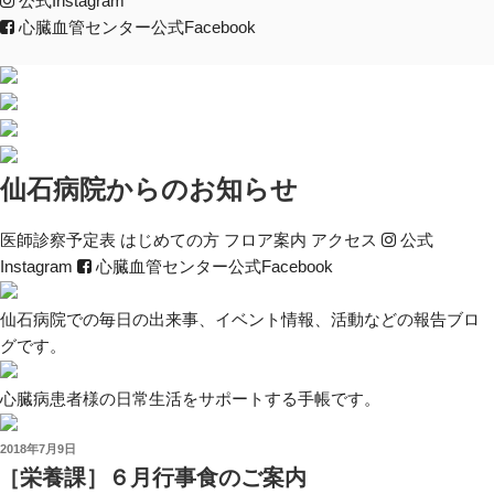
公式Instagram
心臓血管センター公式Facebook
仙石病院からのお知らせ
医師診察予定表
はじめて
の方
フロア案内
アクセス
公式
Instagram
心臓血管センター公式Facebook
仙石病院での毎日の出来事、イベント情報、活動などの報告ブロ
グです。
心臓病患者様の日常生活をサポートする手帳です。
投
2018年7月9日
稿
［栄養課］６月行事食のご案内
日: