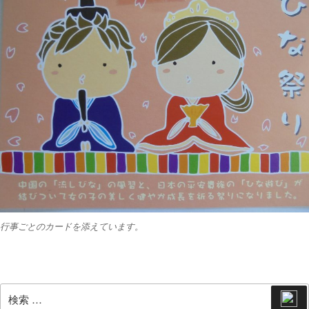
行事ごとのカードを添えています。
検
検
索
索: