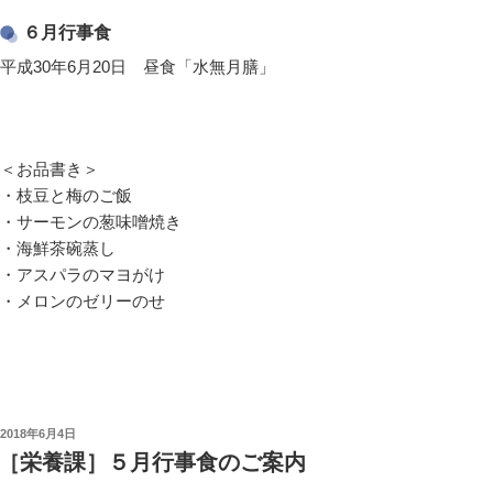
６月行事食
平成30年6月20日 昼食「水無月膳」
＜お品書き＞
・枝豆と梅のご飯
・サーモンの葱味噌焼き
・海鮮茶碗蒸し
・アスパラのマヨがけ
・メロンのゼリーのせ
投
2018年6月4日
稿
［栄養課］５月行事食のご案内
日: