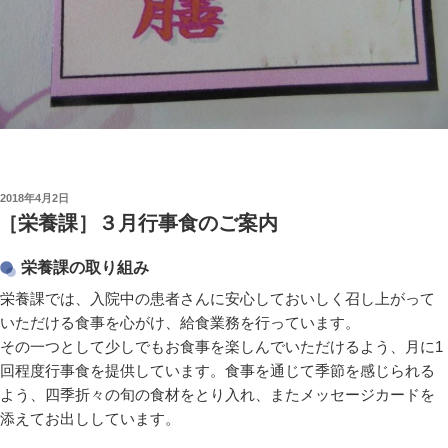
投
2018年4月2日
稿
［栄養課］３月行事食のご案内
日:
栄養課の取り組み
栄養課では、入院中の患者さんに安心しておいしく召し上がって
いただける食事を心がけ、給食業務を行っています。
その一つとして少しでもお食事を楽しんでいただけるよう、月に1
回程度行事食を提供しています。食事を通じて季節を感じられる
よう、四季折々の旬の食材をとり入れ、またメッセージカードを
添えてお出ししています。