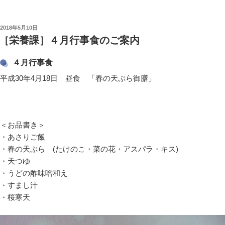
投
2018年5月10日
稿
［栄養課］４月行事食のご案内
日:
４月行事食
平成30年4月18日 昼食 「春の天ぷら御膳」
＜お品書き＞
・あさりご飯
・春の天ぷら (たけのこ・菜の花・アスパラ・キス)
・天つゆ
・うどの酢味噌和え
・すまし汁
・桜寒天